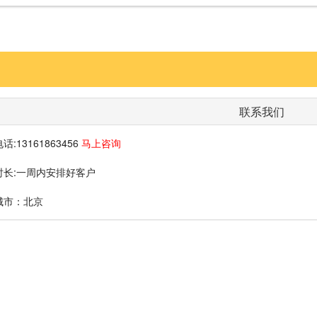
联系我们
话:
13161863456
马上咨询
长:
一周内安排好客户
城市：
北京