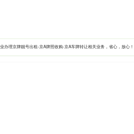
业办理京牌靓号出租-京A牌照收购-京A车牌转让相关业务，省心，放心